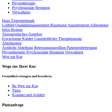
Physiotherapie
Psychosoziale Beratung
Verwaltung
Haus Elstersteinpark
Leitbild
Qualitätsmanagement
Rundgang
Appartements
Allgemeine
Infos
Region
Therapeutisches Angebot
Erwachsene
Kinder
Ganzheitlicher Therapieansatz
Abteilungen
Ärztliche Abteilung
Betreuungspavillion
Patientenbetreuung
Physiotherapie
Psychosoziale Beratung
Verwaltung
Weg zur Kur
Wege zur Ihrer Kur
Gesundheit erlangen und bewahren.
Ihr Weg zur Kur
Tipps
Kontakt und Anfahrt
Platzanfrage