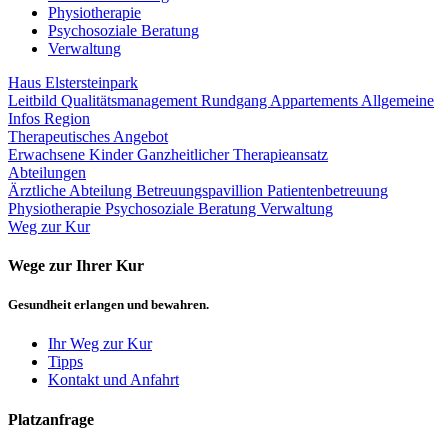
Physiotherapie
Psychosoziale Beratung
Verwaltung
Haus Elstersteinpark
Leitbild
Qualitätsmanagement
Rundgang
Appartements
Allgemeine
Infos
Region
Therapeutisches Angebot
Erwachsene
Kinder
Ganzheitlicher Therapieansatz
Abteilungen
Ärztliche Abteilung
Betreuungspavillion
Patientenbetreuung
Physiotherapie
Psychosoziale Beratung
Verwaltung
Weg zur Kur
Wege zur Ihrer Kur
Gesundheit erlangen und bewahren.
Ihr Weg zur Kur
Tipps
Kontakt und Anfahrt
Platzanfrage